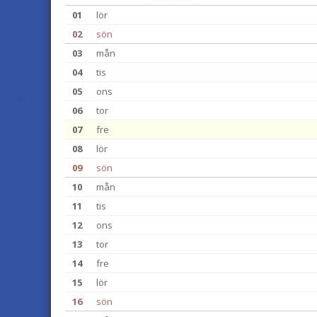
01
lör
02
sön
03
mån
04
tis
05
ons
06
tor
07
fre
08
lör
09
sön
10
mån
11
tis
12
ons
13
tor
14
fre
15
lör
16
sön