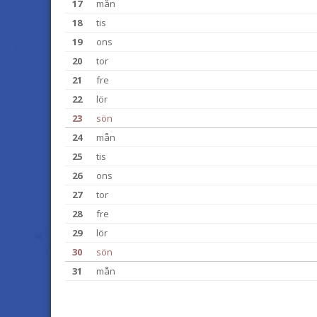
17
mån
18
tis
19
ons
20
tor
21
fre
22
lör
23
sön
24
mån
25
tis
26
ons
27
tor
28
fre
29
lör
30
sön
31
mån