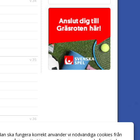
v.34
v.35
v.36
dan ska fungera korrekt använder vi nödvändiga cookies från