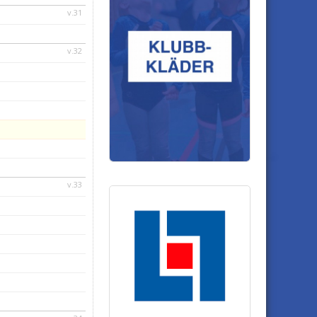
v.31
v.32
v.33