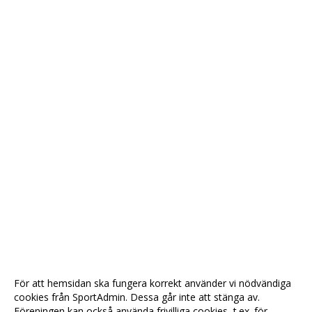
För att hemsidan ska fungera korrekt använder vi nödvändiga
cookies från SportAdmin. Dessa går inte att stänga av.
Föreningen kan också använda frivilliga cookies, t.ex. för