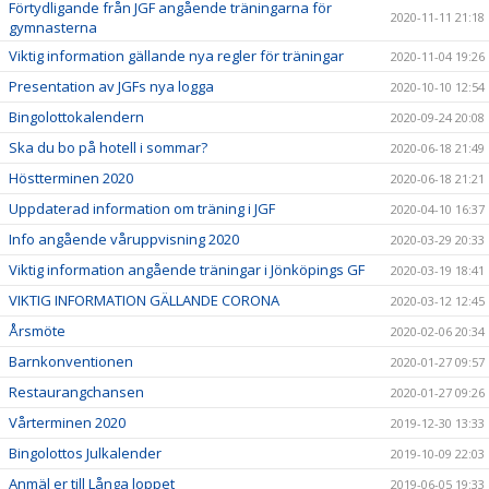
Förtydligande från JGF angående träningarna för
2020-11-11 21:18
gymnasterna
Viktig information gällande nya regler för träningar
2020-11-04 19:26
Presentation av JGFs nya logga
2020-10-10 12:54
Bingolottokalendern
2020-09-24 20:08
Ska du bo på hotell i sommar?
2020-06-18 21:49
Höstterminen 2020
2020-06-18 21:21
Uppdaterad information om träning i JGF
2020-04-10 16:37
Info angående våruppvisning 2020
2020-03-29 20:33
Viktig information angående träningar i Jönköpings GF
2020-03-19 18:41
VIKTIG INFORMATION GÄLLANDE CORONA
2020-03-12 12:45
Årsmöte
2020-02-06 20:34
Barnkonventionen
2020-01-27 09:57
Restaurangchansen
2020-01-27 09:26
Vårterminen 2020
2019-12-30 13:33
Bingolottos Julkalender
2019-10-09 22:03
Anmäl er till Långa loppet
2019-06-05 19:33