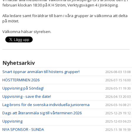
ANMÄL DIG HÄR
februari klockan 18:30 på K H Ström, Verktygsvägen 4 i Jönköping.
Alla ledare samt föräldrar till barn i våra grupper är välkomna att delta
KALENDER
på mötet.
SPONSRING
Välkomna hälsar styrelsen.
BILDGALLERI
Nyhetsarkiv
Snart öppnar anmälan till höstens grupper!
2026-08-03 13:08
HÖSTTERMINEN 2026
2026-07-15 16:00
Uppvisning på Söndag!
2026-05-11 19:30
Uppvisning - save the date!
2026-04-13 20:03
Lag-brons för de svenska individuella juniorerna
2026-03-16 08:21
Dags att återanmäla sig till vårterminen 2026
2025-12-29 19:12
Uppvisning
2025-12-03 06:23
NYA SPONSOR - SUNDA
2025-11-18 19:59