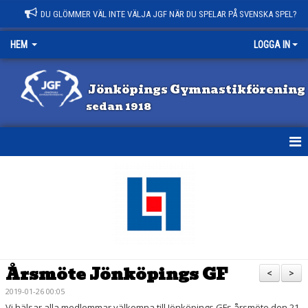
DU GLÖMMER VÄL INTE VÄLJA JGF NÄR DU SPELAR PÅ SVENSKA SPEL?
HEM
LOGGA IN
Jönköpings Gymnastikförening
sedan 1918
HEM
NYHETER
KONTAKT
OM JGF
Årsmöte Jönköpings GF
<
>
VILL DU BLI LEDARE?
2019-01-26 00:05
Vi hälsar alla medlemmar välkomna till Jönköpings GFs årsmöte den 21