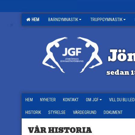
HEM
BARNGYMNASTIK
TRUPPGYMNASTIK
Jö
sedan 1
HEM
NYHETER
KONTAKT
OM JGF
VILL DU BLI LE
HISTORIK
STYRELSE
VÄRDEGRUND
DOKUMENT
VÅR HISTORIA