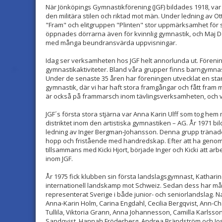
När Jönköpings Gymnastikförening (JGF) bildades 1918, var
den militära stilen och riktad mot män. Under ledning av Ot
"Fram" och elitgruppen "Plinten" stor uppmärksamhet för 
öppnades dörrarna även för kvinnlig gymnastik, och Maj D
med många beundransvärda uppvisningar.
Idag ser verksamheten hos JGF helt annorlunda ut. Föreni
gymnastikaktiviteter. Bland våra grupper finns barngymnas
Under de senaste 35 åren har föreningen utvecklat en star
gymnastik, där vi har haft stora framgångar och fått fram 
är också på frammarsch inom tävlingsverksamheten, och vi 
JGF´s första stora stjärna var Anna Karin Ulff som tog hem 
distriktet inom den artistiska gymnastiken – AG. År 1971 bi
ledning av Inger Bergman-Johansson. Denna grupp tränad
hopp och fristående med handredskap. Efter att ha genom
tillsammans med Kicki Hjort, började Inger och Kicki att ar
inom JGF.
År 1975 fick klubben sin första landslagsgymnast, Katharina
internationell landskamp mot Schweiz. Sedan dess har må
representerat Sverige i både junior- och seniorlandslag.
Anna-Karin Holm, Carina Engdahl, Cecilia Bergqvist, Ann-Ch
Tullila, Viktoria Grann, Anna Johannesson, Camilla Karlsso
Sandqvist, Hannah Fröderberg, Andrea Brändström och Jo