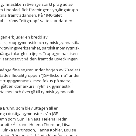
 gymnastiken i Sverige starkt präglad av
to Lindblad, fick föreningens ynglingatrupp
sina framträdanden. På 1940-talet
ahlströms "elitgrupp" satte standarden
ngen erbjuder en bredd av
tik, truppgymnastik och rytmisk gymnastik.
k tävlingsverksamhet, särskilt inom rytmisk
många talangfulla tjejer. Truppgymnastiken
ser positivt på den framtida utvecklingen.
många fina segrar under början av 70-talet i
ldades flickelitgruppen "JGF-flickorna" under
e truppgymnastik, med fokus på matta,
gått en domarkurs i rytmisk gymnastik
beta med och övergå till rytmisk gymnastik
 Bruhn, som blev uttagen till en
nga duktiga gymnaster från JGF
 Namn som Gunilla Nääs, Helena Hedin,
arlotte Åstrand, Helena Thorman, Liisa
n, Ulrika Martinsson, Hanna Köhler, Louise
sefine Görsberg är kända för många inom