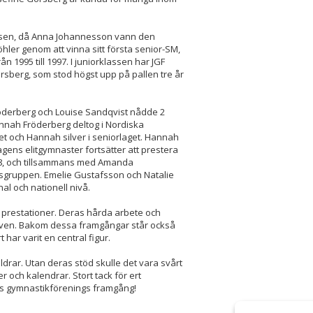
lassen, då Anna Johannesson vann den
hler genom att vinna sitt första senior-SM,
n 1995 till 1997. I juniorklassen har JGF
rsberg, som stod högst upp på pallen tre år
Fröderberg och Louise Sandqvist nådde 2
nnah Fröderberg deltog i Nordiska
et och Hannah silver i seniorlaget. Hannah
ens elitgymnaster fortsätter att prestera
08, och tillsammans med Amanda
gsgruppen. Emelie Gustafsson och Natalie
al och nationell nivå.
s prestationer. Deras hårda arbete och
lven. Bakom dessa framgångar står också
 har varit en central figur.
drar. Utan deras stöd skulle det vara svårt
er och kalendrar. Stort tack för ert
gs gymnastikförenings framgång!