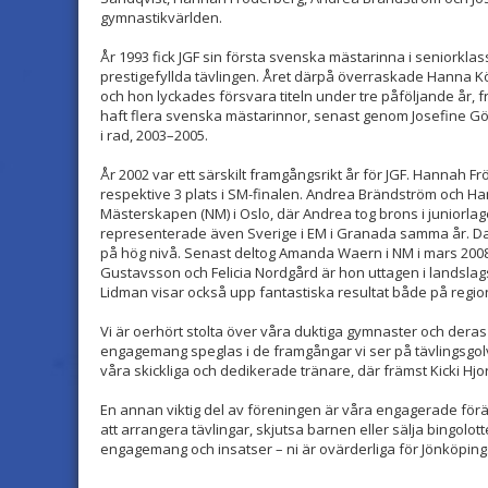
gymnastikvärlden.
År 1993 fick JGF sin första svenska mästarinna i seniork
prestigefyllda tävlingen. Året därpå överraskade Hanna Kö
och hon lyckades försvara titeln under tre påföljande år, frå
haft flera svenska mästarinnor, senast genom Josefine Gö
i rad, 2003–2005.
År 2002 var ett särskilt framgångsrikt år för JGF. Hannah 
respektive 3 plats i SM-finalen. Andrea Brändström och Ha
Mästerskapen (NM) i Oslo, där Andrea tog brons i juniorlag
representerade även Sverige i EM i Granada samma år. Dag
på hög nivå. Senast deltog Amanda Waern i NM i mars 20
Gustavsson och Felicia Nordgård är hon uttagen i landsla
Lidman visar också upp fantastiska resultat både på region
Vi är oerhört stolta över våra duktiga gymnaster och dera
engagemang speglas i de framgångar vi ser på tävlingsgo
våra skickliga och dedikerade tränare, där främst Kicki Hjort
En annan viktig del av föreningen är våra engagerade föräl
att arrangera tävlingar, skjutsa barnen eller sälja bingolott
engagemang och insatser – ni är ovärderliga för Jönköpin