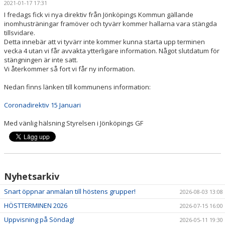
2021-01-17 17:31
ANMÄL DIG HÄR
I fredags fick vi nya direktiv från Jönköpings Kommun gällande
inomhusträningar framöver och tyvärr kommer hallarna vara stängda
KALENDER
tillsvidare.
Detta innebär att vi tyvärr inte kommer kunna starta upp terminen
vecka 4 utan vi får avvakta ytterligare information. Något slutdatum för
SPONSRING
stängningen är inte satt.
Vi återkommer så fort vi får ny information.
BILDGALLERI
Nedan finns länken till kommunens information:
Coronadirektiv 15 Januari
Med vänlig hälsning Styrelsen i Jönköpings GF
Nyhetsarkiv
Snart öppnar anmälan till höstens grupper!
2026-08-03 13:08
HÖSTTERMINEN 2026
2026-07-15 16:00
Uppvisning på Söndag!
2026-05-11 19:30