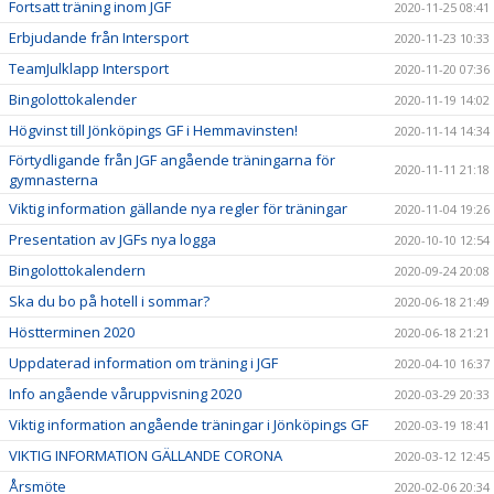
Fortsatt träning inom JGF
2020-11-25 08:41
Erbjudande från Intersport
2020-11-23 10:33
TeamJulklapp Intersport
2020-11-20 07:36
Bingolottokalender
2020-11-19 14:02
Högvinst till Jönköpings GF i Hemmavinsten!
2020-11-14 14:34
Förtydligande från JGF angående träningarna för
2020-11-11 21:18
gymnasterna
Viktig information gällande nya regler för träningar
2020-11-04 19:26
Presentation av JGFs nya logga
2020-10-10 12:54
Bingolottokalendern
2020-09-24 20:08
Ska du bo på hotell i sommar?
2020-06-18 21:49
Höstterminen 2020
2020-06-18 21:21
Uppdaterad information om träning i JGF
2020-04-10 16:37
Info angående våruppvisning 2020
2020-03-29 20:33
Viktig information angående träningar i Jönköpings GF
2020-03-19 18:41
VIKTIG INFORMATION GÄLLANDE CORONA
2020-03-12 12:45
Årsmöte
2020-02-06 20:34