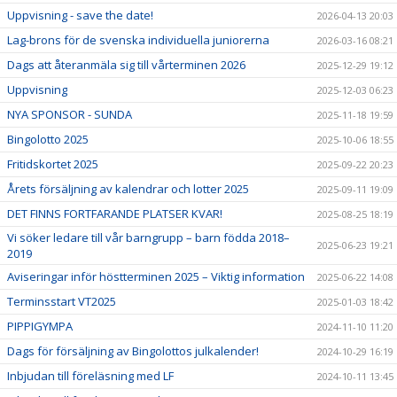
Uppvisning - save the date!
2026-04-13 20:03
Lag-brons för de svenska individuella juniorerna
2026-03-16 08:21
Dags att återanmäla sig till vårterminen 2026
2025-12-29 19:12
Uppvisning
2025-12-03 06:23
NYA SPONSOR - SUNDA
2025-11-18 19:59
Bingolotto 2025
2025-10-06 18:55
Fritidskortet 2025
2025-09-22 20:23
Årets försäljning av kalendrar och lotter 2025
2025-09-11 19:09
DET FINNS FORTFARANDE PLATSER KVAR!
2025-08-25 18:19
Vi söker ledare till vår barngrupp – barn födda 2018–
2025-06-23 19:21
2019
Aviseringar inför höstterminen 2025 – Viktig information
2025-06-22 14:08
Terminsstart VT2025
2025-01-03 18:42
PIPPIGYMPA
2024-11-10 11:20
Dags för försäljning av Bingolottos julkalender!
2024-10-29 16:19
Inbjudan till föreläsning med LF
2024-10-11 13:45