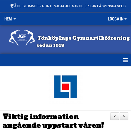
DU GLÖMMER VÄL INTE VÄLJA JGF NÄR DU SPELAR PÅ SVENSKA SPEL?
HEM
LOGGA IN
Jönköpings Gymnastikförening
sedan 1918
HEM
NYHETER
KONTAKT
OM JGF
Viktig information
<
>
angående uppstart våren!
VILL DU BLI LEDARE?