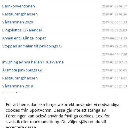
Barnkonventionen
2020-01-27 09:57
Restaurangchansen
2020-01-27 09:26
Vårterminen 2020
2019-12-30 13:33
Bingolottos Julkalender
2019-10-09 22:03
Anmäl er till Långa loppet
2019-06-05 19:33
Stoppad anmälan till Jönköpings GF
2019-05-28 20:45
2019-04-14 17:38
Invigning av nya hallen I Huskvarna
2019-02-20 07:57
Årsmöte Jönköpings GF
2019-01-26 00:05
Restaurangchansen
2019-01-16 16:37
Vårterminen 2019
2019-01-05 20:53
JGF 100 år
2018-12-01 19:24
JGFs nya klädsortiment
2018-10-22 12:12
För att hemsidan ska fungera korrekt använder vi nödvändiga
Backa va&#778;r klubb!
cookies från SportAdmin. Dessa går inte att stänga av.
2018-09-09 15:58
Föreningen kan också använda frivilliga cookies, t.ex. för
Anmälan till gymnastik
2018-06-19 15:50
statistik eller marknadsföring. Du väljer själv om du vill
acceptera dessa.