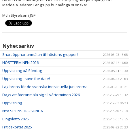
ANMÄL DIG HÄR
Meddela ledaren i er grupp hur många ni önskar.
Mvh Styrelsen i JGF
KALENDER
SPONSRING
BILDGALLERI
Nyhetsarkiv
Snart öppnar anmälan till höstens grupper!
2026-08-03 13:08
HÖSTTERMINEN 2026
2026-07-15 16:00
Uppvisning på Söndag!
2026-05-11 19:30
Uppvisning - save the date!
2026-04-13 20:03
Lag-brons för de svenska individuella juniorerna
2026-03-16 08:21
Dags att återanmäla sig till vårterminen 2026
2025-12-29 19:12
Uppvisning
2025-12-03 06:23
NYA SPONSOR - SUNDA
2025-11-18 19:59
Bingolotto 2025
2025-10-06 18:55
Fritidskortet 2025
2025-09-22 20:23