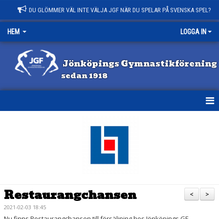
DU GLÖMMER VÄL INTE VÄLJA JGF NÄR DU SPELAR PÅ SVENSKA SPEL?
HEM
LOGGA IN
Jönköpings Gymnastikförening
sedan 1918
HEM
NYHETER
KONTAKT
OM JGF
Restaurangchansen
<
>
VILL DU BLI LEDARE?
2021-02-03 18:45
Nu finns Restaurangchansen till försäljning hos Jönköpings GF.