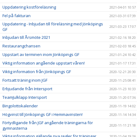
Uppdatering kostföreläsning
2021-04-01 10:57
Fel på fakturan
2021-03-31 07:39
Uppdatering - Inbjudan till föreläsning med Jönköpings
2021-03-23 17:07
GF
Inbjudan till Årsmöte 2021
2021-02-16 18:20
Restaurangchansen
2021-02-03 18:45
Uppstart av terminen inom Jönköpings GF
2021-01-24 10:42
Viktig information angående uppstart våren!
2021-01-17 17:31
Viktig information från Jönköpings GF
2020-12-21 20:30
Fortsatt träning inom JGF
2020-11-25 08:41
Erbjudande från Intersport
2020-11-23 10:33
TeamJulklapp Intersport
2020-11-20 07:36
Bingolottokalender
2020-11-19 14:02
Högvinst till Jönköpings GF i Hemmavinsten!
2020-11-14 14:34
Förtydligande från JGF angående träningarna för
2020-11-11 21:18
gymnasterna
Viktig information gällande nya regler för träningar
2020-11-04 19:26